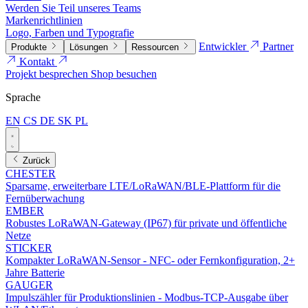
Werden Sie Teil unseres Teams
Markenrichtlinien
Logo, Farben und Typografie
Entwickler
Partner
Produkte
Lösungen
Ressourcen
Kontakt
Projekt besprechen
Shop besuchen
Sprache
EN
CS
DE
SK
PL
Zurück
CHESTER
Sparsame, erweiterbare LTE/LoRaWAN/BLE-Plattform für die
Fernüberwachung
EMBER
Robustes LoRaWAN-Gateway (IP67) für private und öffentliche
Netze
STICKER
Kompakter LoRaWAN-Sensor - NFC- oder Fernkonfiguration, 2+
Jahre Batterie
GAUGER
Impulszähler für Produktionslinien - Modbus-TCP-Ausgabe über