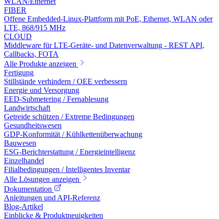
WLAN/Ethernet
FIBER
Offene Embedded-Linux-Plattform mit PoE, Ethernet, WLAN oder
LTE, 868/915 MHz
CLOUD
Middleware für LTE-Geräte- und Datenverwaltung - REST API,
Callbacks, FOTA
Alle Produkte anzeigen
Fertigung
Stillstände verhindern / OEE verbessern
Energie und Versorgung
EED-Submetering / Fernablesung
Landwirtschaft
Getreide schützen / Extreme Bedingungen
Gesundheitswesen
GDP-Konformität / Kühlkettenüberwachung
Bauwesen
ESG-Berichterstattung / Energieintelligenz
Einzelhandel
Filialbedingungen / Intelligentes Inventar
Alle Lösungen anzeigen
Dokumentation
Anleitungen und API-Referenz
Blog-Artikel
Einblicke & Produktneuigkeiten