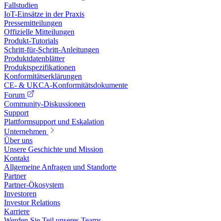
Fallstudien
IoT-Einsätze in der Praxis
Pressemitteilungen
Offizielle Mitteilungen
Produkt-Tutorials
Schritt-für-Schritt-Anleitungen
Produktdatenblätter
Produktspezifikationen
Konformitätserklärungen
CE- & UKCA-Konformitätsdokumente
Forum
Community-Diskussionen
Support
Plattformsupport und Eskalation
Unternehmen
Über uns
Unsere Geschichte und Mission
Kontakt
Allgemeine Anfragen und Standorte
Partner
Partner-Ökosystem
Investoren
Investor Relations
Karriere
Werden Sie Teil unseres Teams