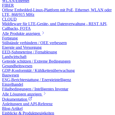
WLAN/Ethernet
FIBER
Offene Embedded-Linux-Plattform mit PoE, Ethernet, WLAN oder
LTE, 868/915 MHz
CLOUD
Middleware für LTE-Geräte- und Datenverwaltung - REST API,
Callbacks, FOTA
Alle Produkte anzeigen
Fertigung
Stillstände verhindern / OEE verbessern
Energie und Versorgung
EED-Submetering / Fernablesung
Landwirtschaft
Getreide schützen / Extreme Bedingungen
Gesundheitswesen
GDP-Konformität / Kühlkettenüberwachung
Bauwesen
ESG-Berichterstattung / Energieintelligenz
Einzelhandel
Filialbedingungen / Intelligentes Inventar
Alle Lösungen anzeigen
Dokumentation
Anleitungen und API-Referenz
Blog-Artikel
Einblicke & Produktneuigkeiten