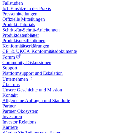
Fallstudien
IoT-Einsätze in der Praxis
Pressemitteilungen
Offizielle Mitteilungen
Produkt-Tutorials
Schritt-für-Schritt-Anleitungen
Produktdatenblätter
Produktspezifikationen
Konformitätserklärungen
CE- & UKCA-Konformitätsdokumente
Forum
Community-Diskussionen
Support
Plattformsupport und Eskalation
Unternehmen
Über uns
Unsere Geschichte und Mission
Kontakt
Allgemeine Anfragen und Standorte
Partner
Partner-Ökosystem
Investoren
Investor Relations
Karriere
Werden Sie Teil unseres Teams