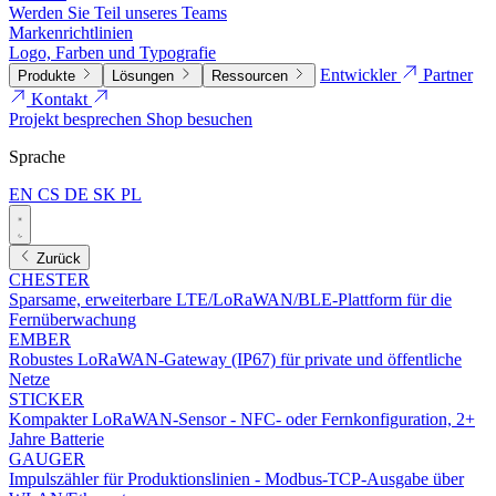
Werden Sie Teil unseres Teams
Markenrichtlinien
Logo, Farben und Typografie
Entwickler
Partner
Produkte
Lösungen
Ressourcen
Kontakt
Projekt besprechen
Shop besuchen
Sprache
EN
CS
DE
SK
PL
Zurück
CHESTER
Sparsame, erweiterbare LTE/LoRaWAN/BLE-Plattform für die
Fernüberwachung
EMBER
Robustes LoRaWAN-Gateway (IP67) für private und öffentliche
Netze
STICKER
Kompakter LoRaWAN-Sensor - NFC- oder Fernkonfiguration, 2+
Jahre Batterie
GAUGER
Impulszähler für Produktionslinien - Modbus-TCP-Ausgabe über