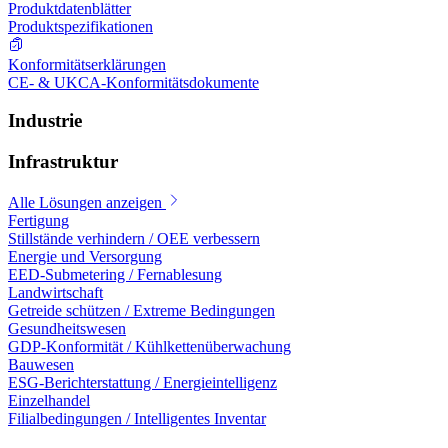
Produktdatenblätter
Produktspezifikationen
Konformitätserklärungen
CE- & UKCA-Konformitätsdokumente
Industrie
Infrastruktur
Alle Lösungen anzeigen
Fertigung
Stillstände verhindern / OEE verbessern
Energie und Versorgung
EED-Submetering / Fernablesung
Landwirtschaft
Getreide schützen / Extreme Bedingungen
Gesundheitswesen
GDP-Konformität / Kühlkettenüberwachung
Bauwesen
ESG-Berichterstattung / Energieintelligenz
Einzelhandel
Filialbedingungen / Intelligentes Inventar