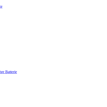
ze
re Batterie