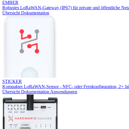
EMBER
Robustes LoRaWAN-Gateway (IP67) für private und öffentliche Net
Übersicht
Dokumentation
STICKER
Kompakter LoRaWAN-Sensor - NFC- oder Fernkonfiguration, 2+ Jah
Übersicht
Dokumentation
Anwendungen