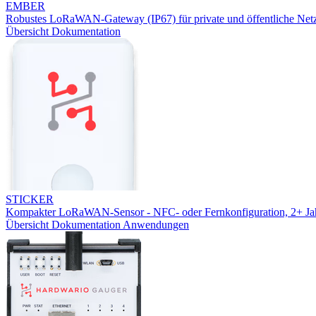
EMBER
Robustes LoRaWAN-Gateway (IP67) für private und öffentliche Net
Übersicht
Dokumentation
STICKER
Kompakter LoRaWAN-Sensor - NFC- oder Fernkonfiguration, 2+ Jah
Übersicht
Dokumentation
Anwendungen