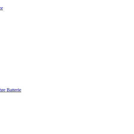
ze
re Batterie