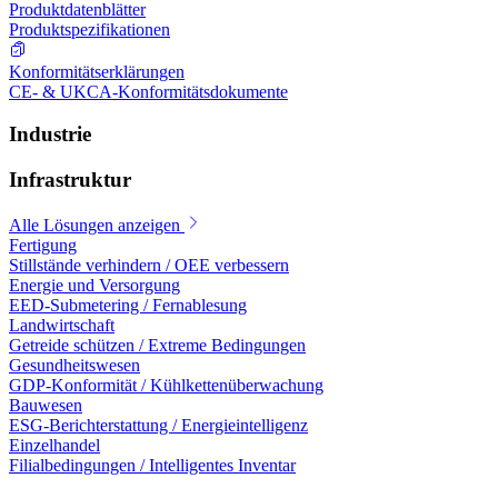
Produktdatenblätter
Produktspezifikationen
Konformitätserklärungen
CE- & UKCA-Konformitätsdokumente
Industrie
Infrastruktur
Alle Lösungen anzeigen
Fertigung
Stillstände verhindern / OEE verbessern
Energie und Versorgung
EED-Submetering / Fernablesung
Landwirtschaft
Getreide schützen / Extreme Bedingungen
Gesundheitswesen
GDP-Konformität / Kühlkettenüberwachung
Bauwesen
ESG-Berichterstattung / Energieintelligenz
Einzelhandel
Filialbedingungen / Intelligentes Inventar