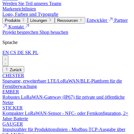
Werden Sie Teil unseres Teams
Markenrichtlinien
Logo, Farben und Typografie
Entwickler
Partner
Produkte
Lösungen
Ressourcen
Kontakt
Projekt besprechen
Shop besuchen
Sprache
EN
CS
DE
SK
PL
Zurück
CHESTER
Sparsame, erweiterbare LTE/LoRaWAN/BLE-Plattform für die
Fernüberwachung
EMBER
Robustes LoRaWAN-Gateway (IP67) für private und öffentliche
Netze
STICKER
Kompakter LoRaWAN-Sensor - NFC- oder Fernkonfiguration, 2+
Jahre Batterie
GAUGER
Impulszähler für Produktionslinien - Modbus-TCP-Ausgabe über