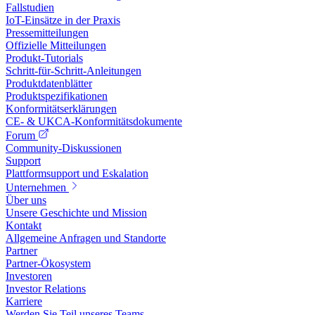
Fallstudien
IoT-Einsätze in der Praxis
Pressemitteilungen
Offizielle Mitteilungen
Produkt-Tutorials
Schritt-für-Schritt-Anleitungen
Produktdatenblätter
Produktspezifikationen
Konformitätserklärungen
CE- & UKCA-Konformitätsdokumente
Forum
Community-Diskussionen
Support
Plattformsupport und Eskalation
Unternehmen
Über uns
Unsere Geschichte und Mission
Kontakt
Allgemeine Anfragen und Standorte
Partner
Partner-Ökosystem
Investoren
Investor Relations
Karriere
Werden Sie Teil unseres Teams