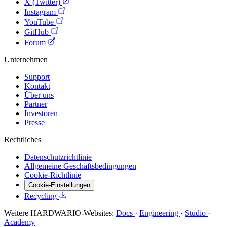
X (Twitter)
Instagram
YouTube
GitHub
Forum
Unternehmen
Support
Kontakt
Über uns
Partner
Investoren
Presse
Rechtliches
Datenschutzrichtlinie
Allgemeine Geschäftsbedingungen
Cookie-Richtlinie
Cookie-Einstellungen
Recycling
Weitere HARDWARIO-Websites:
Docs
·
Engineering
·
Studio
·
Academy