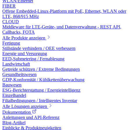
WLAN/Ethernet
FIBER
Offene Embedded-Linux-Plattform mit PoE, Ethernet, WLAN oder
LTE, 868/915 MHz
CLOUD
Middleware für LTE-Geräte- und Datenverwaltung - REST API,
Callbacks, FOTA
Alle Produkte anzeigen
Fertigung
Stillstände verhindern / OEE verbessern
Energie und Versorgung
EED-Submetering / Fernablesung
Landwirtschaft
Getreide schützen / Extreme Bedingungen
Gesundheitswesen
GDP-Konformität / Kühlkettenüberwachung
Bauwesen
ESG-Berichterstattung / Energieintelligenz
Einzelhandel
Filialbedingungen / Intelligentes Inventar
Alle Lösungen anzeigen
Dokumentation
Anleitungen und API-Referenz
Blog-Artikel
Einblicke & Produktneuigkeiten