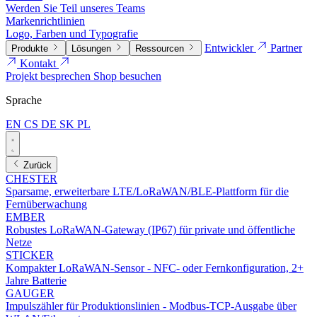
Werden Sie Teil unseres Teams
Markenrichtlinien
Logo, Farben und Typografie
Entwickler
Partner
Produkte
Lösungen
Ressourcen
Kontakt
Projekt besprechen
Shop besuchen
Sprache
EN
CS
DE
SK
PL
Zurück
CHESTER
Sparsame, erweiterbare LTE/LoRaWAN/BLE-Plattform für die
Fernüberwachung
EMBER
Robustes LoRaWAN-Gateway (IP67) für private und öffentliche
Netze
STICKER
Kompakter LoRaWAN-Sensor - NFC- oder Fernkonfiguration, 2+
Jahre Batterie
GAUGER
Impulszähler für Produktionslinien - Modbus-TCP-Ausgabe über