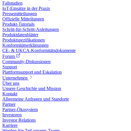
Fallstudien
IoT-Einsätze in der Praxis
Pressemitteilungen
Offizielle Mitteilungen
Produkt-Tutorials
Schritt-für-Schritt-Anleitungen
Produktdatenblätter
Produktspezifikationen
Konformitätserklärungen
CE- & UKCA-Konformitätsdokumente
Forum
Community-Diskussionen
Support
Plattformsupport und Eskalation
Unternehmen
Über uns
Unsere Geschichte und Mission
Kontakt
Allgemeine Anfragen und Standorte
Partner
Partner-Ökosystem
Investoren
Investor Relations
Karriere
Werden Sie Teil unseres Teams