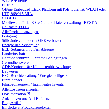
WLAN/Ethernet
FIBER
Offene Embedded-Linux-Plattform mit PoE, Ethernet, WLAN oder
LTE, 868/915 MHz
CLOUD
Middleware für LTE-Geräte- und Datenverwaltung - REST API,
Callbacks, FOTA
Alle Produkte anzeigen
Fertigung
Stillstände verhindern / OEE verbessern
Energie und Versorgung
EED-Submetering / Fernablesung
Landwirtschaft
Getreide schützen / Extreme Bedingungen
Gesundheitswesen
GDP-Konformität / Kühlkettenüberwachung
Bauwesen
ESG-Berichterstattung / Energieintelligenz
Einzelhandel
Filialbedingungen / Intelligentes Inventar
Alle Lösungen anzeigen
Dokumentation
Anleitungen und API-Referenz
Blog-Artikel
Einblicke & Produktneuigkeiten