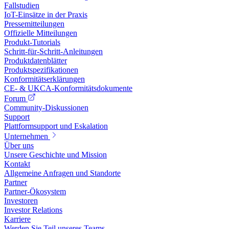
Fallstudien
IoT-Einsätze in der Praxis
Pressemitteilungen
Offizielle Mitteilungen
Produkt-Tutorials
Schritt-für-Schritt-Anleitungen
Produktdatenblätter
Produktspezifikationen
Konformitätserklärungen
CE- & UKCA-Konformitätsdokumente
Forum
Community-Diskussionen
Support
Plattformsupport und Eskalation
Unternehmen
Über uns
Unsere Geschichte und Mission
Kontakt
Allgemeine Anfragen und Standorte
Partner
Partner-Ökosystem
Investoren
Investor Relations
Karriere
Werden Sie Teil unseres Teams