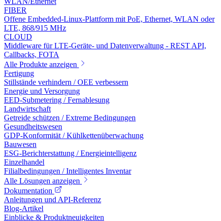
WLAN/Ethernet
FIBER
Offene Embedded-Linux-Plattform mit PoE, Ethernet, WLAN oder
LTE, 868/915 MHz
CLOUD
Middleware für LTE-Geräte- und Datenverwaltung - REST API,
Callbacks, FOTA
Alle Produkte anzeigen
Fertigung
Stillstände verhindern / OEE verbessern
Energie und Versorgung
EED-Submetering / Fernablesung
Landwirtschaft
Getreide schützen / Extreme Bedingungen
Gesundheitswesen
GDP-Konformität / Kühlkettenüberwachung
Bauwesen
ESG-Berichterstattung / Energieintelligenz
Einzelhandel
Filialbedingungen / Intelligentes Inventar
Alle Lösungen anzeigen
Dokumentation
Anleitungen und API-Referenz
Blog-Artikel
Einblicke & Produktneuigkeiten