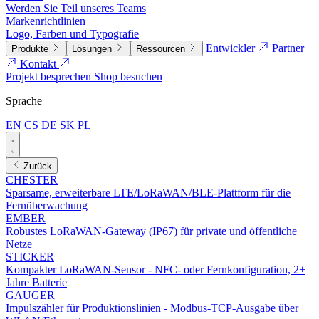
Werden Sie Teil unseres Teams
Markenrichtlinien
Logo, Farben und Typografie
Entwickler
Partner
Produkte
Lösungen
Ressourcen
Kontakt
Projekt besprechen
Shop besuchen
Sprache
EN
CS
DE
SK
PL
Zurück
CHESTER
Sparsame, erweiterbare LTE/LoRaWAN/BLE-Plattform für die
Fernüberwachung
EMBER
Robustes LoRaWAN-Gateway (IP67) für private und öffentliche
Netze
STICKER
Kompakter LoRaWAN-Sensor - NFC- oder Fernkonfiguration, 2+
Jahre Batterie
GAUGER
Impulszähler für Produktionslinien - Modbus-TCP-Ausgabe über