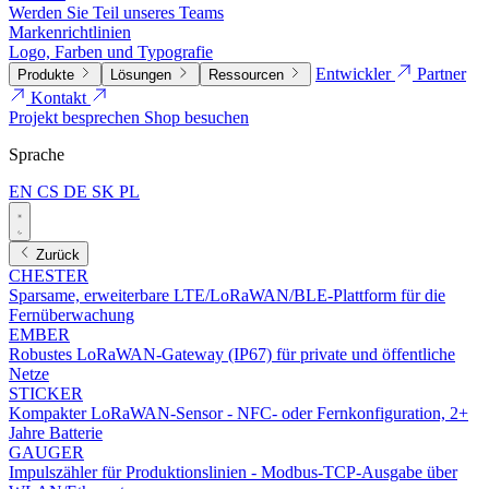
Werden Sie Teil unseres Teams
Markenrichtlinien
Logo, Farben und Typografie
Entwickler
Partner
Produkte
Lösungen
Ressourcen
Kontakt
Projekt besprechen
Shop besuchen
Sprache
EN
CS
DE
SK
PL
Zurück
CHESTER
Sparsame, erweiterbare LTE/LoRaWAN/BLE-Plattform für die
Fernüberwachung
EMBER
Robustes LoRaWAN-Gateway (IP67) für private und öffentliche
Netze
STICKER
Kompakter LoRaWAN-Sensor - NFC- oder Fernkonfiguration, 2+
Jahre Batterie
GAUGER
Impulszähler für Produktionslinien - Modbus-TCP-Ausgabe über