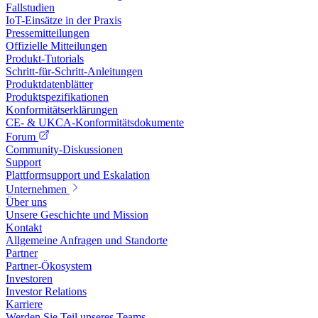
Fallstudien
IoT-Einsätze in der Praxis
Pressemitteilungen
Offizielle Mitteilungen
Produkt-Tutorials
Schritt-für-Schritt-Anleitungen
Produktdatenblätter
Produktspezifikationen
Konformitätserklärungen
CE- & UKCA-Konformitätsdokumente
Forum
Community-Diskussionen
Support
Plattformsupport und Eskalation
Unternehmen
Über uns
Unsere Geschichte und Mission
Kontakt
Allgemeine Anfragen und Standorte
Partner
Partner-Ökosystem
Investoren
Investor Relations
Karriere
Werden Sie Teil unseres Teams