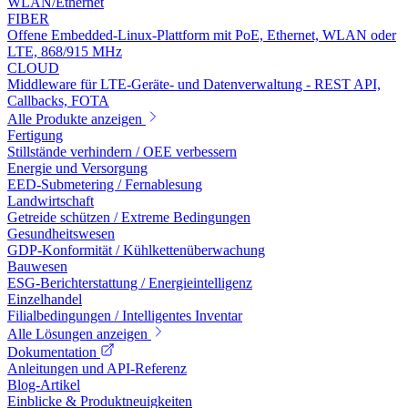
WLAN/Ethernet
FIBER
Offene Embedded-Linux-Plattform mit PoE, Ethernet, WLAN oder
LTE, 868/915 MHz
CLOUD
Middleware für LTE-Geräte- und Datenverwaltung - REST API,
Callbacks, FOTA
Alle Produkte anzeigen
Fertigung
Stillstände verhindern / OEE verbessern
Energie und Versorgung
EED-Submetering / Fernablesung
Landwirtschaft
Getreide schützen / Extreme Bedingungen
Gesundheitswesen
GDP-Konformität / Kühlkettenüberwachung
Bauwesen
ESG-Berichterstattung / Energieintelligenz
Einzelhandel
Filialbedingungen / Intelligentes Inventar
Alle Lösungen anzeigen
Dokumentation
Anleitungen und API-Referenz
Blog-Artikel
Einblicke & Produktneuigkeiten