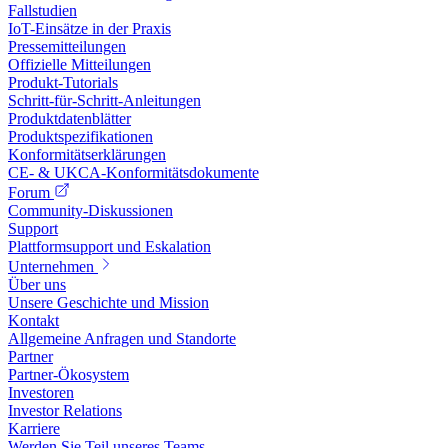
Fallstudien
IoT-Einsätze in der Praxis
Pressemitteilungen
Offizielle Mitteilungen
Produkt-Tutorials
Schritt-für-Schritt-Anleitungen
Produktdatenblätter
Produktspezifikationen
Konformitätserklärungen
CE- & UKCA-Konformitätsdokumente
Forum
Community-Diskussionen
Support
Plattformsupport und Eskalation
Unternehmen
Über uns
Unsere Geschichte und Mission
Kontakt
Allgemeine Anfragen und Standorte
Partner
Partner-Ökosystem
Investoren
Investor Relations
Karriere
Werden Sie Teil unseres Teams