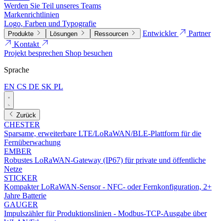
Werden Sie Teil unseres Teams
Markenrichtlinien
Logo, Farben und Typografie
Entwickler
Partner
Produkte
Lösungen
Ressourcen
Kontakt
Projekt besprechen
Shop besuchen
Sprache
EN
CS
DE
SK
PL
Zurück
CHESTER
Sparsame, erweiterbare LTE/LoRaWAN/BLE-Plattform für die
Fernüberwachung
EMBER
Robustes LoRaWAN-Gateway (IP67) für private und öffentliche
Netze
STICKER
Kompakter LoRaWAN-Sensor - NFC- oder Fernkonfiguration, 2+
Jahre Batterie
GAUGER
Impulszähler für Produktionslinien - Modbus-TCP-Ausgabe über