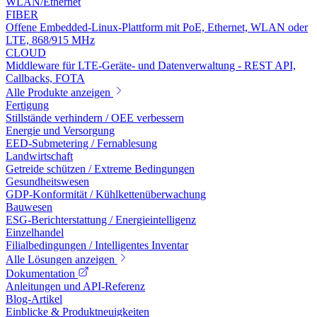
WLAN/Ethernet
FIBER
Offene Embedded-Linux-Plattform mit PoE, Ethernet, WLAN oder
LTE, 868/915 MHz
CLOUD
Middleware für LTE-Geräte- und Datenverwaltung - REST API,
Callbacks, FOTA
Alle Produkte anzeigen
Fertigung
Stillstände verhindern / OEE verbessern
Energie und Versorgung
EED-Submetering / Fernablesung
Landwirtschaft
Getreide schützen / Extreme Bedingungen
Gesundheitswesen
GDP-Konformität / Kühlkettenüberwachung
Bauwesen
ESG-Berichterstattung / Energieintelligenz
Einzelhandel
Filialbedingungen / Intelligentes Inventar
Alle Lösungen anzeigen
Dokumentation
Anleitungen und API-Referenz
Blog-Artikel
Einblicke & Produktneuigkeiten