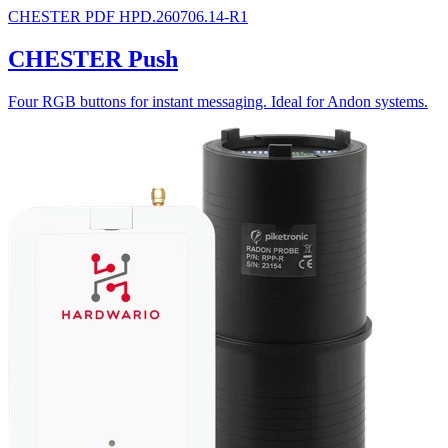
CHESTER
PDF
HPD.260706.14-R1
CHESTER Push
Four RGB buttons for instant messaging. Ideal for Andon systems.