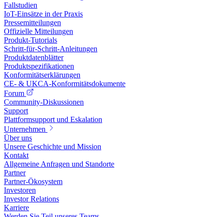
Fallstudien
IoT-Einsätze in der Praxis
Pressemitteilungen
Offizielle Mitteilungen
Produkt-Tutorials
Schritt-für-Schritt-Anleitungen
Produktdatenblätter
Produktspezifikationen
Konformitätserklärungen
CE- & UKCA-Konformitätsdokumente
Forum
Community-Diskussionen
Support
Plattformsupport und Eskalation
Unternehmen
Über uns
Unsere Geschichte und Mission
Kontakt
Allgemeine Anfragen und Standorte
Partner
Partner-Ökosystem
Investoren
Investor Relations
Karriere
Werden Sie Teil unseres Teams