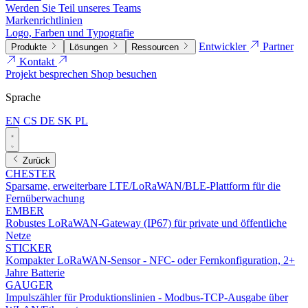
Werden Sie Teil unseres Teams
Markenrichtlinien
Logo, Farben und Typografie
Entwickler
Partner
Produkte
Lösungen
Ressourcen
Kontakt
Projekt besprechen
Shop besuchen
Sprache
EN
CS
DE
SK
PL
Zurück
CHESTER
Sparsame, erweiterbare LTE/LoRaWAN/BLE-Plattform für die
Fernüberwachung
EMBER
Robustes LoRaWAN-Gateway (IP67) für private und öffentliche
Netze
STICKER
Kompakter LoRaWAN-Sensor - NFC- oder Fernkonfiguration, 2+
Jahre Batterie
GAUGER
Impulszähler für Produktionslinien - Modbus-TCP-Ausgabe über