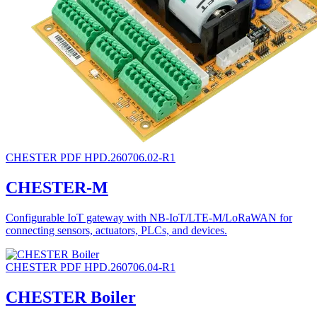
CHESTER
PDF
HPD.260706.02-R1
CHESTER-M
Configurable IoT gateway with NB-IoT/LTE-M/LoRaWAN for
connecting sensors, actuators, PLCs, and devices.
CHESTER
PDF
HPD.260706.04-R1
CHESTER Boiler