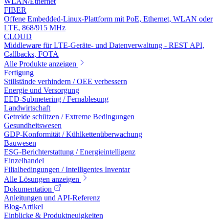
WLAN/Ethernet
FIBER
Offene Embedded-Linux-Plattform mit PoE, Ethernet, WLAN oder
LTE, 868/915 MHz
CLOUD
Middleware für LTE-Geräte- und Datenverwaltung - REST API,
Callbacks, FOTA
Alle Produkte anzeigen
Fertigung
Stillstände verhindern / OEE verbessern
Energie und Versorgung
EED-Submetering / Fernablesung
Landwirtschaft
Getreide schützen / Extreme Bedingungen
Gesundheitswesen
GDP-Konformität / Kühlkettenüberwachung
Bauwesen
ESG-Berichterstattung / Energieintelligenz
Einzelhandel
Filialbedingungen / Intelligentes Inventar
Alle Lösungen anzeigen
Dokumentation
Anleitungen und API-Referenz
Blog-Artikel
Einblicke & Produktneuigkeiten