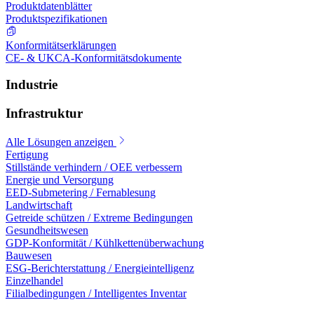
Produktdatenblätter
Produktspezifikationen
Konformitätserklärungen
CE- & UKCA-Konformitätsdokumente
Industrie
Infrastruktur
Alle Lösungen anzeigen
Fertigung
Stillstände verhindern / OEE verbessern
Energie und Versorgung
EED-Submetering / Fernablesung
Landwirtschaft
Getreide schützen / Extreme Bedingungen
Gesundheitswesen
GDP-Konformität / Kühlkettenüberwachung
Bauwesen
ESG-Berichterstattung / Energieintelligenz
Einzelhandel
Filialbedingungen / Intelligentes Inventar