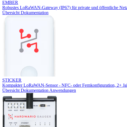
EMBER
Robustes LoRaWAN-Gateway (IP67) für private und öffentliche Net
Übersicht
Dokumentation
STICKER
Kompakter LoRaWAN-Sensor - NFC- oder Fernkonfiguration, 2+ Jah
Übersicht
Dokumentation
Anwendungen