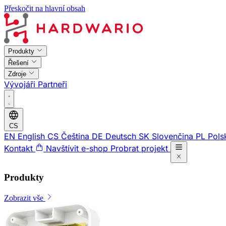
Přeskočit na hlavní obsah
Produkty
Řešení
Zdroje
Vývojáři
Partneři
CS
EN
English
CS
Čeština
DE
Deutsch
SK
Slovenčina
PL
Pols
Kontakt
Navštívit e-shop
Probrat projekt
Produkty
Zobrazit vše