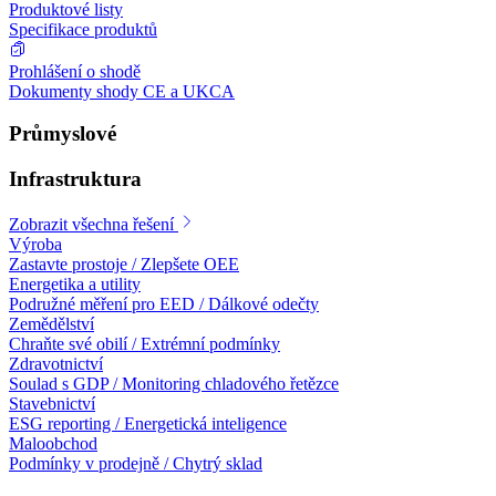
Produktové listy
Specifikace produktů
Prohlášení o shodě
Dokumenty shody CE a UKCA
Průmyslové
Infrastruktura
Zobrazit všechna řešení
Výroba
Zastavte prostoje / Zlepšete OEE
Energetika a utility
Podružné měření pro EED / Dálkové odečty
Zemědělství
Chraňte své obilí / Extrémní podmínky
Zdravotnictví
Soulad s GDP / Monitoring chladového řetězce
Stavebnictví
ESG reporting / Energetická inteligence
Maloobchod
Podmínky v prodejně / Chytrý sklad