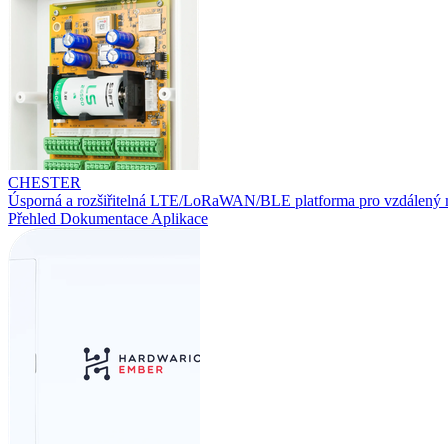
CHESTER
Úsporná a rozšiřitelná LTE/LoRaWAN/BLE platforma pro vzdálený 
Přehled
Dokumentace
Aplikace