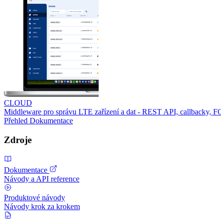
CLOUD
Middleware pro správu LTE zařízení a dat - REST API, callbacky, 
Přehled
Dokumentace
Zdroje
Dokumentace
Návody a API reference
Produktové návody
Návody krok za krokem