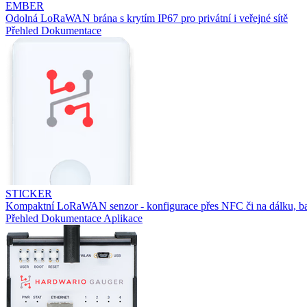
EMBER
Odolná LoRaWAN brána s krytím IP67 pro privátní i veřejné sítě
Přehled
Dokumentace
STICKER
Kompaktní LoRaWAN senzor - konfigurace přes NFC či na dálku, ba
Přehled
Dokumentace
Aplikace