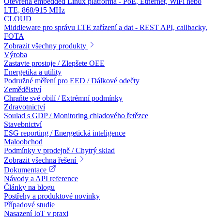
Otevřená embedded Linux platforma - PoE, Ethernet, WiFi nebo
LTE, 868/915 MHz
CLOUD
Middleware pro správu LTE zařízení a dat - REST API, callbacky,
FOTA
Zobrazit všechny produkty
Výroba
Zastavte prostoje / Zlepšete OEE
Energetika a utility
Podružné měření pro EED / Dálkové odečty
Zemědělství
Chraňte své obilí / Extrémní podmínky
Zdravotnictví
Soulad s GDP / Monitoring chladového řetězce
Stavebnictví
ESG reporting / Energetická inteligence
Maloobchod
Podmínky v prodejně / Chytrý sklad
Zobrazit všechna řešení
Dokumentace
Návody a API reference
Články na blogu
Postřehy a produktové novinky
Případové studie
Nasazení IoT v praxi