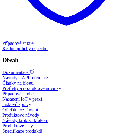
Případové studie
Reálné příběhy úspěchu
Obsah
Dokumentace
Návody a API reference
Články na blogu
Postřehy a produktové novinky
Případové studie
Nasazení IoT v praxi
Tiskové zprávy
Oficiální oznámení
Produktové návody
Návody krok za krokem
Produktové listy
Specifikace produktů