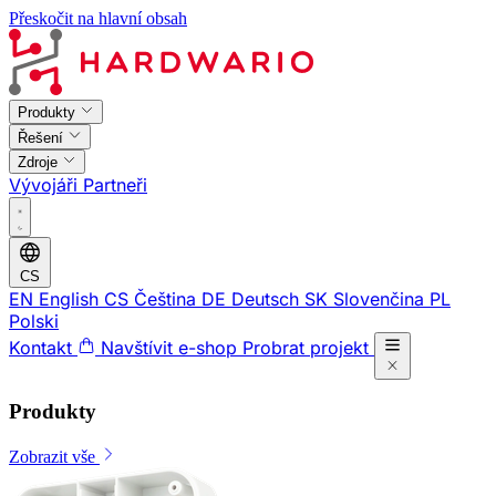
Přeskočit na hlavní obsah
Produkty
Řešení
Zdroje
Vývojáři
Partneři
CS
EN
English
CS
Čeština
DE
Deutsch
SK
Slovenčina
PL
Polski
Kontakt
Navštívit e-shop
Probrat projekt
Produkty
Zobrazit vše