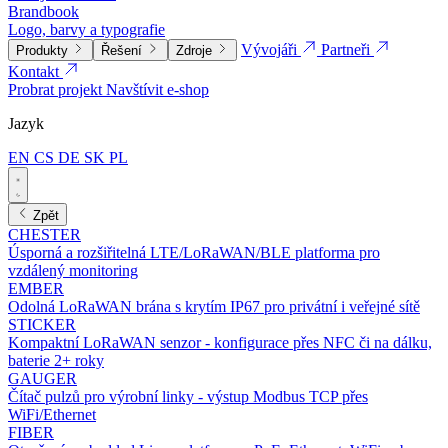
Brandbook
Logo, barvy a typografie
Vývojáři
Partneři
Produkty
Řešení
Zdroje
Kontakt
Probrat projekt
Navštívit e-shop
Jazyk
EN
CS
DE
SK
PL
Zpět
CHESTER
Úsporná a rozšiřitelná LTE/LoRaWAN/BLE platforma pro
vzdálený monitoring
EMBER
Odolná LoRaWAN brána s krytím IP67 pro privátní i veřejné sítě
STICKER
Kompaktní LoRaWAN senzor - konfigurace přes NFC či na dálku,
baterie 2+ roky
GAUGER
Čítač pulzů pro výrobní linky - výstup Modbus TCP přes
WiFi/Ethernet
FIBER