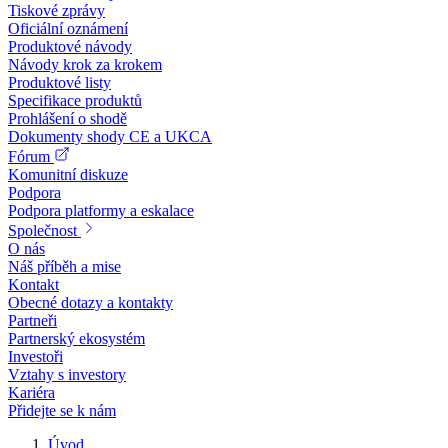
Tiskové zprávy
Oficiální oznámení
Produktové návody
Návody krok za krokem
Produktové listy
Specifikace produktů
Prohlášení o shodě
Dokumenty shody CE a UKCA
Fórum
Komunitní diskuze
Podpora
Podpora platformy a eskalace
Společnost
O nás
Náš příběh a mise
Kontakt
Obecné dotazy a kontakty
Partneři
Partnerský ekosystém
Investoři
Vztahy s investory
Kariéra
Přidejte se k nám
Úvod