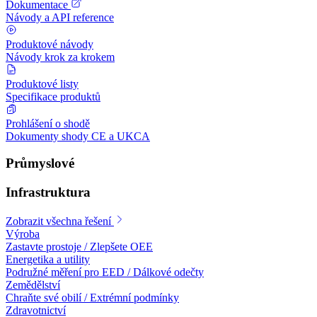
Dokumentace
Návody a API reference
Produktové návody
Návody krok za krokem
Produktové listy
Specifikace produktů
Prohlášení o shodě
Dokumenty shody CE a UKCA
Průmyslové
Infrastruktura
Zobrazit všechna řešení
Výroba
Zastavte prostoje / Zlepšete OEE
Energetika a utility
Podružné měření pro EED / Dálkové odečty
Zemědělství
Chraňte své obilí / Extrémní podmínky
Zdravotnictví