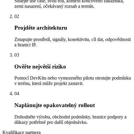
Sdílejte use case, svou roli, kontext koncového zákazníka,
zemi nasazení, očekávaný rozsah a termín.
02
Projděte architekturu
Zmapujte prostředí, signály, konektivitu, cíl dat, odpovědnosti
a hranici IP.
03
Ověřte největší riziko
Pomocí DevKitu nebo vymezeného pilotu otestujte podmínku
v terénu, která může projekt zastavit.
04
Naplánujte opakovatelný rollout
Dohodněte výrobu, obchodní podmínky, hranice podpory a
důkazy potřebné pro další objednávku.
Kvalifikace partnera