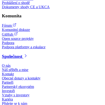
Prohlášení o shodě
Dokumenty shody CE a UKCA
Komunita
Fórum
Komunitní diskuze
GitHub
Open source projekty
Podpora
Podpora platformy a eskalace
Společnost
O nás
Náš příběh a mise
Kontakt
Obecné dotazy a kontakty
Partneři
Partnerský ekosystém
Investoři
Vztahy s investory
Kariéra
Přidejte se k nám