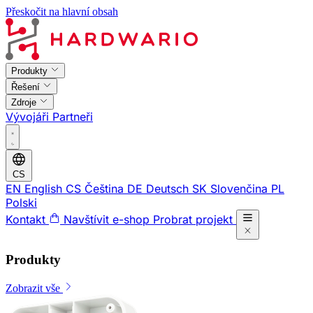
Přeskočit na hlavní obsah
Produkty
Řešení
Zdroje
Vývojáři
Partneři
CS
EN
English
CS
Čeština
DE
Deutsch
SK
Slovenčina
PL
Polski
Kontakt
Navštívit e-shop
Probrat projekt
Produkty
Zobrazit vše