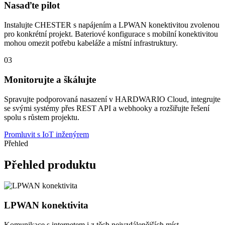
Nasaďte pilot
Instalujte CHESTER s napájením a LPWAN konektivitou zvolenou
pro konkrétní projekt. Bateriové konfigurace s mobilní konektivitou
mohou omezit potřebu kabeláže a místní infrastruktury.
03
Monitorujte a škálujte
Spravujte podporovaná nasazení v HARDWARIO Cloud, integrujte
se svými systémy přes REST API a webhooky a rozšiřujte řešení
spolu s růstem projektu.
Promluvit s IoT inženýrem
Přehled
Přehled produktu
LPWAN konektivita
Komunikace s internetem i z těch nejvzdálenějších míst