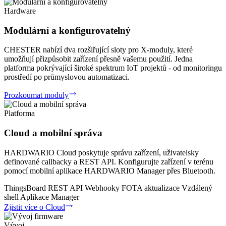
Hardware
Modulární a konfigurovatelný
CHESTER nabízí dva rozšiřující sloty pro X-moduly, které
umožňují přizpůsobit zařízení přesně vašemu použití. Jedna
platforma pokrývající široké spektrum IoT projektů - od monitoringu
prostředí po průmyslovou automatizaci.
Prozkoumat moduly
Platforma
Cloud a mobilní správa
HARDWARIO Cloud poskytuje správu zařízení, uživatelsky
definované callbacky a REST API. Konfigurujte zařízení v terénu
pomocí mobilní aplikace HARDWARIO Manager přes Bluetooth.
ThingsBoard
REST API
Webhooky
FOTA aktualizace
Vzdálený
shell
Aplikace Manager
Zjistit více o Cloud
Vývoj