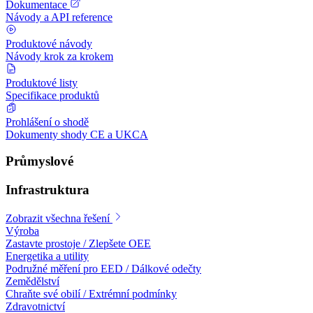
Dokumentace
Návody a API reference
Produktové návody
Návody krok za krokem
Produktové listy
Specifikace produktů
Prohlášení o shodě
Dokumenty shody CE a UKCA
Průmyslové
Infrastruktura
Zobrazit všechna řešení
Výroba
Zastavte prostoje / Zlepšete OEE
Energetika a utility
Podružné měření pro EED / Dálkové odečty
Zemědělství
Chraňte své obilí / Extrémní podmínky
Zdravotnictví