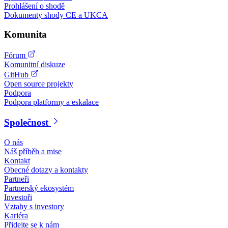
Prohlášení o shodě
Dokumenty shody CE a UKCA
Komunita
Fórum
Komunitní diskuze
GitHub
Open source projekty
Podpora
Podpora platformy a eskalace
Společnost
O nás
Náš příběh a mise
Kontakt
Obecné dotazy a kontakty
Partneři
Partnerský ekosystém
Investoři
Vztahy s investory
Kariéra
Přidejte se k nám