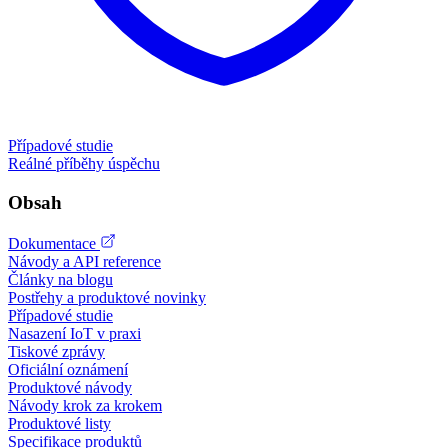
Případové studie
Reálné příběhy úspěchu
Obsah
Dokumentace
Návody a API reference
Články na blogu
Postřehy a produktové novinky
Případové studie
Nasazení IoT v praxi
Tiskové zprávy
Oficiální oznámení
Produktové návody
Návody krok za krokem
Produktové listy
Specifikace produktů