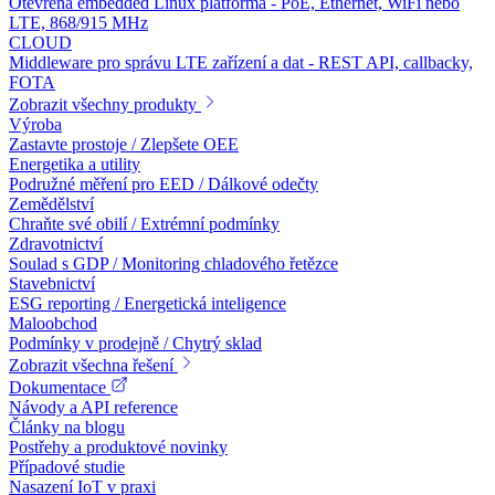
Otevřená embedded Linux platforma - PoE, Ethernet, WiFi nebo
LTE, 868/915 MHz
CLOUD
Middleware pro správu LTE zařízení a dat - REST API, callbacky,
FOTA
Zobrazit všechny produkty
Výroba
Zastavte prostoje / Zlepšete OEE
Energetika a utility
Podružné měření pro EED / Dálkové odečty
Zemědělství
Chraňte své obilí / Extrémní podmínky
Zdravotnictví
Soulad s GDP / Monitoring chladového řetězce
Stavebnictví
ESG reporting / Energetická inteligence
Maloobchod
Podmínky v prodejně / Chytrý sklad
Zobrazit všechna řešení
Dokumentace
Návody a API reference
Články na blogu
Postřehy a produktové novinky
Případové studie
Nasazení IoT v praxi