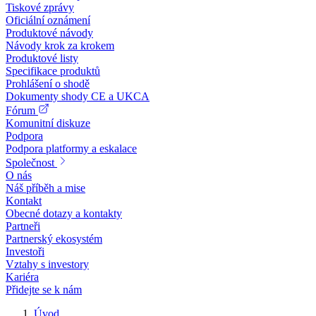
Tiskové zprávy
Oficiální oznámení
Produktové návody
Návody krok za krokem
Produktové listy
Specifikace produktů
Prohlášení o shodě
Dokumenty shody CE a UKCA
Fórum
Komunitní diskuze
Podpora
Podpora platformy a eskalace
Společnost
O nás
Náš příběh a mise
Kontakt
Obecné dotazy a kontakty
Partneři
Partnerský ekosystém
Investoři
Vztahy s investory
Kariéra
Přidejte se k nám
Úvod