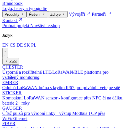
Brandbook
Logo, barvy a typografie
Vývojáři
Partneři
Produkty
Řešení
Zdroje
Kontakt
Probrat projekt
Navštívit e-shop
Jazyk
EN
CS
DE
SK
PL
Zpět
CHESTER
Úsporná a rozšiřitelná LTE/LoRaWAN/BLE platforma pro
vzdálený monitoring
EMBER
Odolná LoRaWAN brána s krytím IP67 pro privátní i veřejné sítě
STICKER
Kompaktní LoRaWAN senzor - konfigurace přes NFC či na dálku,
baterie 2+ roky
GAUGER
Čítač pulzů pro výrobní linky - výstup Modbus TCP přes
WiFi/Ethernet
FIBER