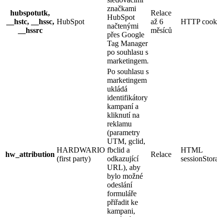
značkami
hubspotutk,
Relace
HubSpot
__hstc, __hssc,
HubSpot
až 6
HTTP cook
načtenými
__hssrc
měsíců
přes Google
Tag Manager
po souhlasu s
marketingem.
Po souhlasu s
marketingem
ukládá
identifikátory
kampaní a
kliknutí na
reklamu
(parametry
UTM, gclid,
HARDWARIO
fbclid a
HTML
hw_attribution
Relace
(first party)
odkazující
sessionStor
URL), aby
bylo možné
odeslání
formuláře
přiřadit ke
kampani,