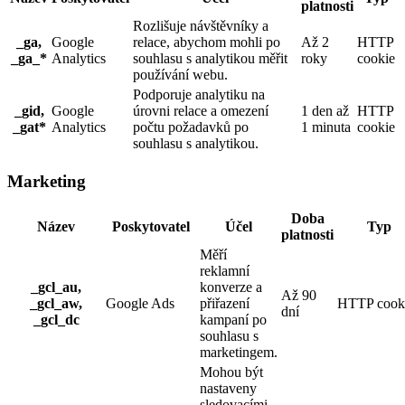
platnosti
Rozlišuje návštěvníky a
_ga,
Google
relace, abychom mohli po
Až 2
HTTP
_ga_*
Analytics
souhlasu s analytikou měřit
roky
cookie
používání webu.
Podporuje analytiku na
_gid,
Google
úrovni relace a omezení
1 den až
HTTP
_gat*
Analytics
počtu požadavků po
1 minuta
cookie
souhlasu s analytikou.
Marketing
Doba
Název
Poskytovatel
Účel
Typ
platnosti
Měří
reklamní
_gcl_au,
konverze a
Až 90
_gcl_aw,
Google Ads
přiřazení
HTTP cook
dní
_gcl_dc
kampaní po
souhlasu s
marketingem.
Mohou být
nastaveny
sledovacími