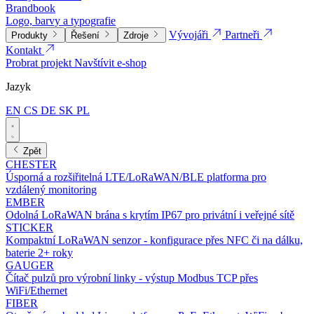
Brandbook
Logo, barvy a typografie
Vývojáři
Partneři
Produkty
Řešení
Zdroje
Kontakt
Probrat projekt
Navštívit e-shop
Jazyk
EN
CS
DE
SK
PL
Zpět
CHESTER
Úsporná a rozšiřitelná LTE/LoRaWAN/BLE platforma pro
vzdálený monitoring
EMBER
Odolná LoRaWAN brána s krytím IP67 pro privátní i veřejné sítě
STICKER
Kompaktní LoRaWAN senzor - konfigurace přes NFC či na dálku,
baterie 2+ roky
GAUGER
Čítač pulzů pro výrobní linky - výstup Modbus TCP přes
WiFi/Ethernet
FIBER