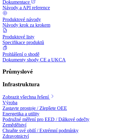
Dokumentace
Návody a API reference
Produktové návody
Návody krok za krokem
Produktové listy
Specifikace produktů
Prohlášení o shodě
Dokumenty shody CE a UKCA
Průmyslové
Infrastruktura
Zobrazit všechna řešení
Výroba
Zastavte prostoje / Zlepšete OEE
Energetika a utility
Podružné měření pro EED / Dálkové odečty
Zemědělství
Chraňte své obilí / Extrémní podmínky
Zdravotnictví