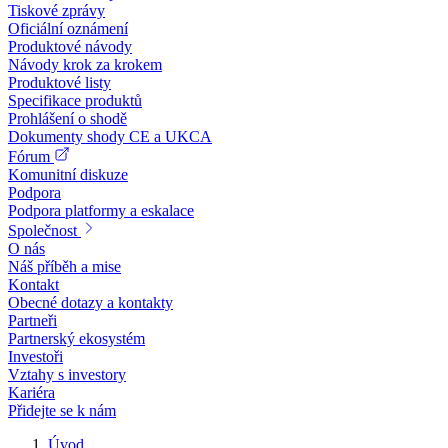
Tiskové zprávy
Oficiální oznámení
Produktové návody
Návody krok za krokem
Produktové listy
Specifikace produktů
Prohlášení o shodě
Dokumenty shody CE a UKCA
Fórum
Komunitní diskuze
Podpora
Podpora platformy a eskalace
Společnost
O nás
Náš příběh a mise
Kontakt
Obecné dotazy a kontakty
Partneři
Partnerský ekosystém
Investoři
Vztahy s investory
Kariéra
Přidejte se k nám
Úvod