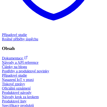
Případové studie
Reálné příběhy úspěchu
Obsah
Dokumentace
Návody a API reference
Články na blogu
Postřehy a produktové novinky
Případové studie
Nasazení IoT v praxi
Tiskové zprávy
Oficiální oznámení
Produktové návody
Návody krok za krokem
Produktové listy
Specifikace produktů