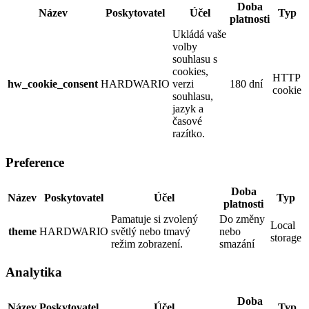
Doba
Název
Poskytovatel
Účel
Typ
platnosti
Ukládá vaše
volby
souhlasu s
cookies,
HTTP
hw_cookie_consent
HARDWARIO
verzi
180 dní
cookie
souhlasu,
jazyk a
časové
razítko.
Preference
Doba
Název
Poskytovatel
Účel
Typ
platnosti
Pamatuje si zvolený
Do změny
Local
theme
HARDWARIO
světlý nebo tmavý
nebo
storage
režim zobrazení.
smazání
Analytika
Doba
Název
Poskytovatel
Účel
Typ