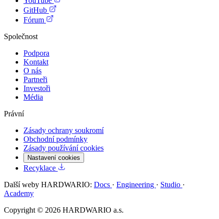
YouTube
GitHub
Fórum
Společnost
Podpora
Kontakt
O nás
Partneři
Investoři
Média
Právní
Zásady ochrany soukromí
Obchodní podmínky
Zásady používání cookies
Nastavení cookies
Recyklace
Další weby HARDWARIO:
Docs
·
Engineering
·
Studio
·
Academy
Copyright © 2026 HARDWARIO a.s.