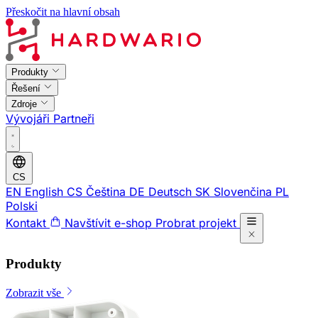
Přeskočit na hlavní obsah
Produkty
Řešení
Zdroje
Vývojáři
Partneři
CS
EN
English
CS
Čeština
DE
Deutsch
SK
Slovenčina
PL
Polski
Kontakt
Navštívit e-shop
Probrat projekt
Produkty
Zobrazit vše