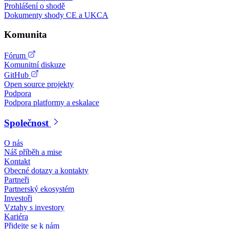
Prohlášení o shodě
Dokumenty shody CE a UKCA
Komunita
Fórum
Komunitní diskuze
GitHub
Open source projekty
Podpora
Podpora platformy a eskalace
Společnost
O nás
Náš příběh a mise
Kontakt
Obecné dotazy a kontakty
Partneři
Partnerský ekosystém
Investoři
Vztahy s investory
Kariéra
Přidejte se k nám