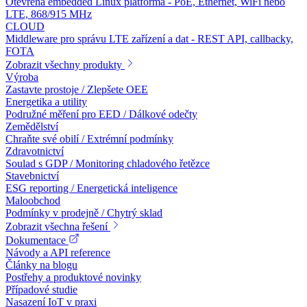
Otevřená embedded Linux platforma - PoE, Ethernet, WiFi nebo
LTE, 868/915 MHz
CLOUD
Middleware pro správu LTE zařízení a dat - REST API, callbacky,
FOTA
Zobrazit všechny produkty
Výroba
Zastavte prostoje / Zlepšete OEE
Energetika a utility
Podružné měření pro EED / Dálkové odečty
Zemědělství
Chraňte své obilí / Extrémní podmínky
Zdravotnictví
Soulad s GDP / Monitoring chladového řetězce
Stavebnictví
ESG reporting / Energetická inteligence
Maloobchod
Podmínky v prodejně / Chytrý sklad
Zobrazit všechna řešení
Dokumentace
Návody a API reference
Články na blogu
Postřehy a produktové novinky
Případové studie
Nasazení IoT v praxi