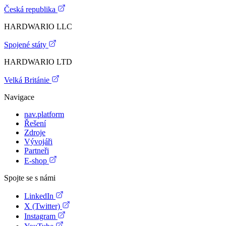
Česká republika
HARDWARIO LLC
Spojené státy
HARDWARIO LTD
Velká Británie
Navigace
nav.platform
Řešení
Zdroje
Vývojáři
Partneři
E-shop
Spojte se s námi
LinkedIn
X (Twitter)
Instagram