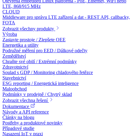
Otevřená embedded Linux platforma - PoE, Ethernet, WiFi nebo
LTE, 868/915 MHz
CLOUD
Middleware pro správu LTE zařízení a dat - REST API, callbacky,
FOTA
Zobrazit všechny produkty
Výroba
Zastavte prostoje / Zlepšete OEE
Energetika a utility
Podružné měření pro EED / Dálkové odečty
Zemědělství
Chraňte své obilí / Extrémní podmínky
Zdravotnictví
Soulad s GDP / Monitoring chladového řetězce
Stavebnictví
ESG reporting / Energetická inteligence
Maloobchod
Podmínky v prodejně / Chytrý sklad
Zobrazit všechna řešení
Dokumentace
Návody a API reference
Články na blogu
Postřehy a produktové novinky
Případové studie
Nasazení IoT v praxi