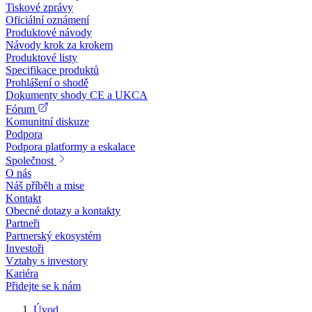
Tiskové zprávy
Oficiální oznámení
Produktové návody
Návody krok za krokem
Produktové listy
Specifikace produktů
Prohlášení o shodě
Dokumenty shody CE a UKCA
Fórum
Komunitní diskuze
Podpora
Podpora platformy a eskalace
Společnost
O nás
Náš příběh a mise
Kontakt
Obecné dotazy a kontakty
Partneři
Partnerský ekosystém
Investoři
Vztahy s investory
Kariéra
Přidejte se k nám
Úvod