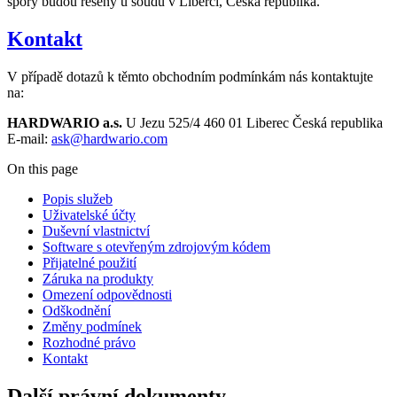
spory budou řešeny u soudů v Liberci, Česká republika.
Kontakt
V případě dotazů k těmto obchodním podmínkám nás kontaktujte
na:
HARDWARIO a.s.
U Jezu 525/4 460 01 Liberec Česká republika
E-mail:
ask@hardwario.com
On this page
Popis služeb
Uživatelské účty
Duševní vlastnictví
Software s otevřeným zdrojovým kódem
Přijatelné použití
Záruka na produkty
Omezení odpovědnosti
Odškodnění
Změny podmínek
Rozhodné právo
Kontakt
Další právní dokumenty