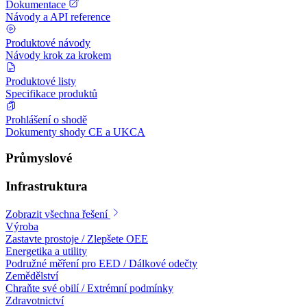
Dokumentace
Návody a API reference
Produktové návody
Návody krok za krokem
Produktové listy
Specifikace produktů
Prohlášení o shodě
Dokumenty shody CE a UKCA
Průmyslové
Infrastruktura
Zobrazit všechna řešení
Výroba
Zastavte prostoje / Zlepšete OEE
Energetika a utility
Podružné měření pro EED / Dálkové odečty
Zemědělství
Chraňte své obilí / Extrémní podmínky
Zdravotnictví