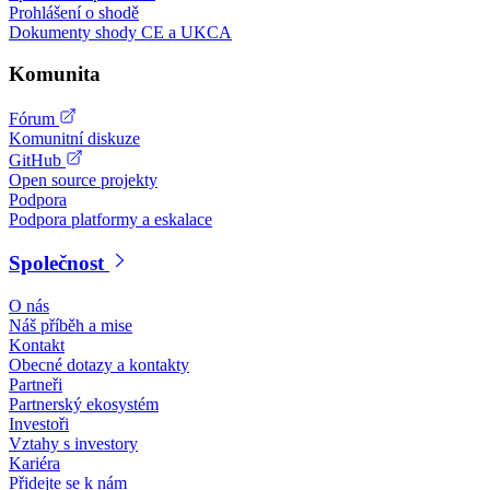
Prohlášení o shodě
Dokumenty shody CE a UKCA
Komunita
Fórum
Komunitní diskuze
GitHub
Open source projekty
Podpora
Podpora platformy a eskalace
Společnost
O nás
Náš příběh a mise
Kontakt
Obecné dotazy a kontakty
Partneři
Partnerský ekosystém
Investoři
Vztahy s investory
Kariéra
Přidejte se k nám