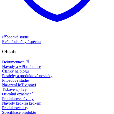
Případové studie
Reálné příběhy úspěchu
Obsah
Dokumentace
Návody a API reference
Články na blogu
Postřehy a produktové novinky
Případové studie
Nasazení IoT v praxi
Tiskové zprávy
Oficiální oznámení
Produktové návody
Návody krok za krokem
Produktové listy
Specifikace produktů