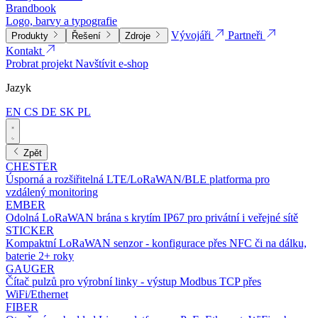
Brandbook
Logo, barvy a typografie
Vývojáři
Partneři
Produkty
Řešení
Zdroje
Kontakt
Probrat projekt
Navštívit e-shop
Jazyk
EN
CS
DE
SK
PL
Zpět
CHESTER
Úsporná a rozšiřitelná LTE/LoRaWAN/BLE platforma pro
vzdálený monitoring
EMBER
Odolná LoRaWAN brána s krytím IP67 pro privátní i veřejné sítě
STICKER
Kompaktní LoRaWAN senzor - konfigurace přes NFC či na dálku,
baterie 2+ roky
GAUGER
Čítač pulzů pro výrobní linky - výstup Modbus TCP přes
WiFi/Ethernet
FIBER