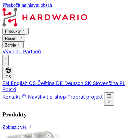
Přeskočit na hlavní obsah
Produkty
Řešení
Zdroje
Vývojáři
Partneři
CS
EN
English
CS
Čeština
DE
Deutsch
SK
Slovenčina
PL
Polski
Kontakt
Navštívit e-shop
Probrat projekt
Produkty
Zobrazit vše