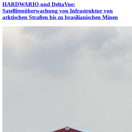
HARDWARIO und DeltaVue:
Satellitenüberwachung von Infrastruktur von
arktischen Straßen bis zu brasilianischen Minen