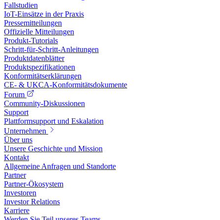
Fallstudien
IoT-Einsätze in der Praxis
Pressemitteilungen
Offizielle Mitteilungen
Produkt-Tutorials
Schritt-für-Schritt-Anleitungen
Produktdatenblätter
Produktspezifikationen
Konformitätserklärungen
CE- & UKCA-Konformitätsdokumente
Forum
Community-Diskussionen
Support
Plattformsupport und Eskalation
Unternehmen
Über uns
Unsere Geschichte und Mission
Kontakt
Allgemeine Anfragen und Standorte
Partner
Partner-Ökosystem
Investoren
Investor Relations
Karriere
Werden Sie Teil unseres Teams