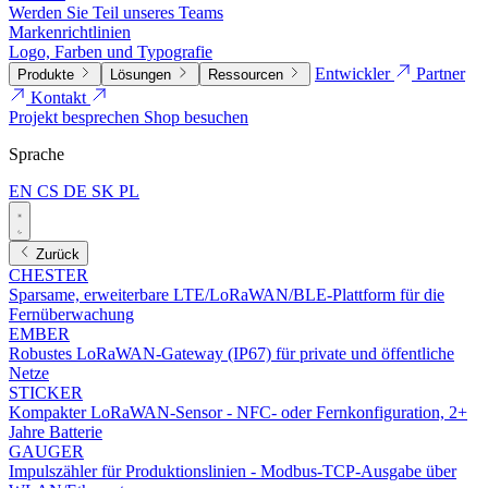
Werden Sie Teil unseres Teams
Markenrichtlinien
Logo, Farben und Typografie
Entwickler
Partner
Produkte
Lösungen
Ressourcen
Kontakt
Projekt besprechen
Shop besuchen
Sprache
EN
CS
DE
SK
PL
Zurück
CHESTER
Sparsame, erweiterbare LTE/LoRaWAN/BLE-Plattform für die
Fernüberwachung
EMBER
Robustes LoRaWAN-Gateway (IP67) für private und öffentliche
Netze
STICKER
Kompakter LoRaWAN-Sensor - NFC- oder Fernkonfiguration, 2+
Jahre Batterie
GAUGER
Impulszähler für Produktionslinien - Modbus-TCP-Ausgabe über