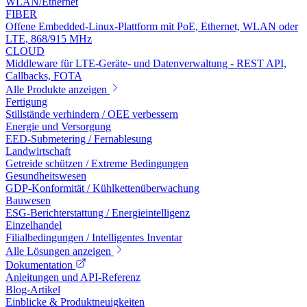
WLAN/Ethernet
FIBER
Offene Embedded-Linux-Plattform mit PoE, Ethernet, WLAN oder
LTE, 868/915 MHz
CLOUD
Middleware für LTE-Geräte- und Datenverwaltung - REST API,
Callbacks, FOTA
Alle Produkte anzeigen
Fertigung
Stillstände verhindern / OEE verbessern
Energie und Versorgung
EED-Submetering / Fernablesung
Landwirtschaft
Getreide schützen / Extreme Bedingungen
Gesundheitswesen
GDP-Konformität / Kühlkettenüberwachung
Bauwesen
ESG-Berichterstattung / Energieintelligenz
Einzelhandel
Filialbedingungen / Intelligentes Inventar
Alle Lösungen anzeigen
Dokumentation
Anleitungen und API-Referenz
Blog-Artikel
Einblicke & Produktneuigkeiten