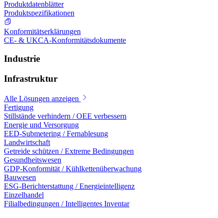
Produktdatenblätter
Produktspezifikationen
Konformitätserklärungen
CE- & UKCA-Konformitätsdokumente
Industrie
Infrastruktur
Alle Lösungen anzeigen
Fertigung
Stillstände verhindern / OEE verbessern
Energie und Versorgung
EED-Submetering / Fernablesung
Landwirtschaft
Getreide schützen / Extreme Bedingungen
Gesundheitswesen
GDP-Konformität / Kühlkettenüberwachung
Bauwesen
ESG-Berichterstattung / Energieintelligenz
Einzelhandel
Filialbedingungen / Intelligentes Inventar