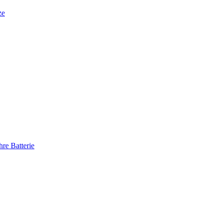
ze
re Batterie