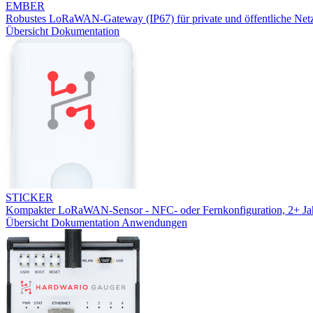
EMBER
Robustes LoRaWAN-Gateway (IP67) für private und öffentliche Net
Übersicht
Dokumentation
STICKER
Kompakter LoRaWAN-Sensor - NFC- oder Fernkonfiguration, 2+ Jah
Übersicht
Dokumentation
Anwendungen