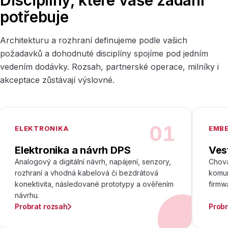
Disciplíny, které vaše zadání
potřebuje
Architekturu a rozhraní definujeme podle vašich
požadavků a dohodnuté disciplíny spojíme pod jedním
vedením dodávky. Rozsah, partnerské operace, milníky i
akceptace zůstávají výslovné.
01
ELEKTRONIKA
EMB
Elektronika a návrh DPS
Ves
Analogový a digitální návrh, napájení, senzory,
Chová
rozhraní a vhodná kabelová či bezdrátová
komun
konektivita, následované prototypy a ověřením
firmw
návrhu.
Probrat rozsah
Probr