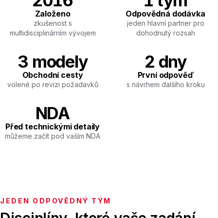
2016
1 tým
Založeno
Odpovědná dodávka
zkušenost s
jeden hlavní partner pro
multidisciplinárním vývojem
dohodnutý rozsah
3 modely
2 dny
Obchodní cesty
První odpověď
volené po revizi požadavků
s návrhem dalšího kroku
NDA
Před technickými detaily
můžeme začít pod vaším NDA
JEDEN ODPOVĚDNÝ TÝM