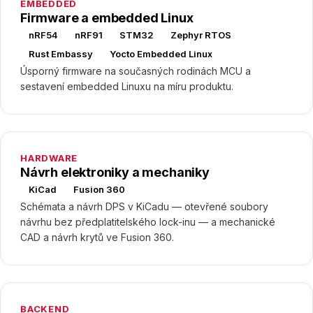
EMBEDDED
Firmware a embedded Linux
nRF54
nRF91
STM32
Zephyr RTOS
Rust Embassy
Yocto Embedded Linux
Úsporný firmware na současných rodinách MCU a
sestavení embedded Linuxu na míru produktu.
HARDWARE
Návrh elektroniky a mechaniky
KiCad
Fusion 360
Schémata a návrh DPS v KiCadu — otevřené soubory
návrhu bez předplatitelského lock-inu — a mechanické
CAD a návrh krytů ve Fusion 360.
BACKEND