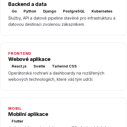
Backend a data
Go
Python
Django
PostgreSQL
Kubernetes
Služby, API a datové pipeline stavěné pro infrastrukturu a
datovou destinaci zvolenou zákazníkem.
FRONTEND
Webové aplikace
React.js
Svelte
Tailwind CSS
Operátorská rozhraní a dashboardy na rozšířených
webových technologiích, které váš tým udrží.
MOBIL
Mobilní aplikace
Flutter