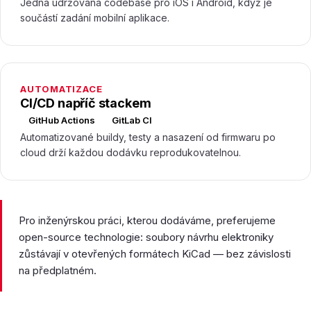
Jedna udržovaná codebase pro iOS i Android, když je
součástí zadání mobilní aplikace.
AUTOMATIZACE
CI/CD napříč stackem
GitHub Actions
GitLab CI
Automatizované buildy, testy a nasazení od firmwaru po
cloud drží každou dodávku reprodukovatelnou.
Pro inženýrskou práci, kterou dodáváme, preferujeme
open-source technologie: soubory návrhu elektroniky
zůstávají v otevřených formátech KiCad — bez závislosti
na předplatném.