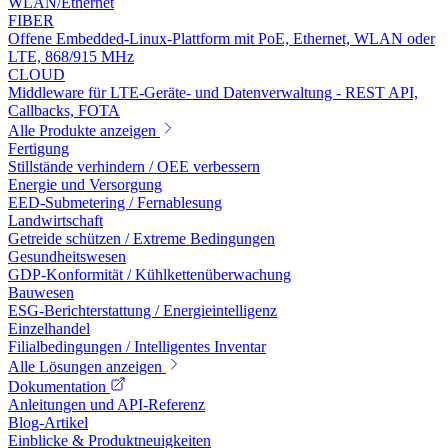
WLAN/Ethernet
FIBER
Offene Embedded-Linux-Plattform mit PoE, Ethernet, WLAN oder
LTE, 868/915 MHz
CLOUD
Middleware für LTE-Geräte- und Datenverwaltung - REST API,
Callbacks, FOTA
Alle Produkte anzeigen
Fertigung
Stillstände verhindern / OEE verbessern
Energie und Versorgung
EED-Submetering / Fernablesung
Landwirtschaft
Getreide schützen / Extreme Bedingungen
Gesundheitswesen
GDP-Konformität / Kühlkettenüberwachung
Bauwesen
ESG-Berichterstattung / Energieintelligenz
Einzelhandel
Filialbedingungen / Intelligentes Inventar
Alle Lösungen anzeigen
Dokumentation
Anleitungen und API-Referenz
Blog-Artikel
Einblicke & Produktneuigkeiten