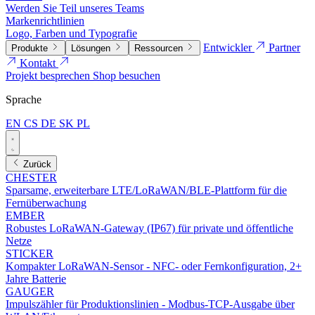
Werden Sie Teil unseres Teams
Markenrichtlinien
Logo, Farben und Typografie
Entwickler
Partner
Produkte
Lösungen
Ressourcen
Kontakt
Projekt besprechen
Shop besuchen
Sprache
EN
CS
DE
SK
PL
Zurück
CHESTER
Sparsame, erweiterbare LTE/LoRaWAN/BLE-Plattform für die
Fernüberwachung
EMBER
Robustes LoRaWAN-Gateway (IP67) für private und öffentliche
Netze
STICKER
Kompakter LoRaWAN-Sensor - NFC- oder Fernkonfiguration, 2+
Jahre Batterie
GAUGER
Impulszähler für Produktionslinien - Modbus-TCP-Ausgabe über