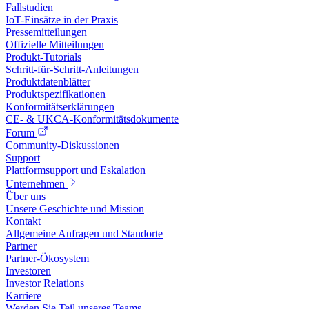
Fallstudien
IoT-Einsätze in der Praxis
Pressemitteilungen
Offizielle Mitteilungen
Produkt-Tutorials
Schritt-für-Schritt-Anleitungen
Produktdatenblätter
Produktspezifikationen
Konformitätserklärungen
CE- & UKCA-Konformitätsdokumente
Forum
Community-Diskussionen
Support
Plattformsupport und Eskalation
Unternehmen
Über uns
Unsere Geschichte und Mission
Kontakt
Allgemeine Anfragen und Standorte
Partner
Partner-Ökosystem
Investoren
Investor Relations
Karriere
Werden Sie Teil unseres Teams